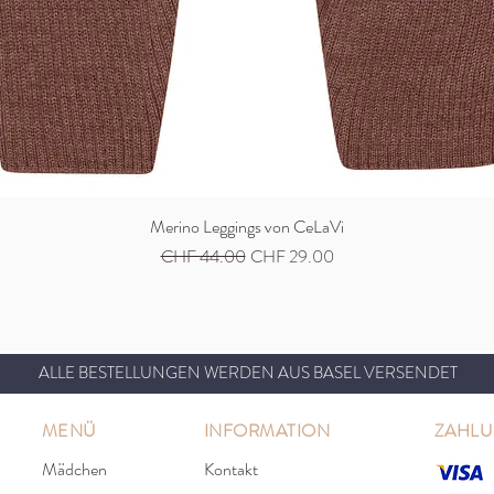
Merino Leggings von CeLaVi
Schnellansicht
Standardpreis
Sale-Preis
CHF 44.00
CHF 29.00
ALLE BESTELLUNGEN WERDEN AUS BASEL VERSENDET
MENÜ
INFORMATION
ZAHL
Mädchen
Kontakt