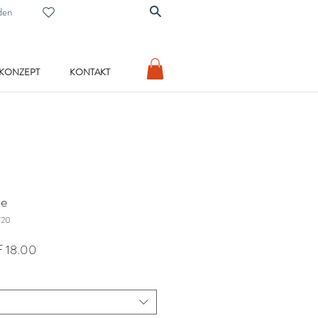
den
 KONZEPT
KONTAKT
ie
720
ardpreis
Sale-
 18.00
Preis