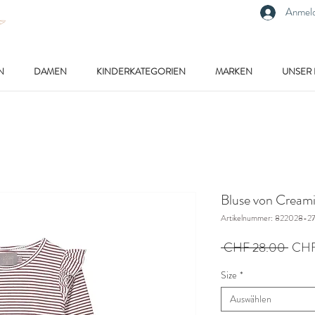
Anmel
N
DAMEN
KINDERKATEGORIEN
MARKEN
UNSER
Bluse von Cream
Artikelnummer: 822028-2
Stand
 CHF 28.00 
CHF
Size
*
Auswählen