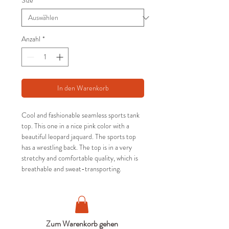
Size
*
Anzahl
*
In den Warenkorb
Cool and fashionable seamless sports tank
top. This one in a nice pink color with a
beautiful leopard jaquard. The sports top
has a wrestling back. The top is in a very
stretchy and comfortable quality, which is
breathable and sweat-transporting.
Zum Warenkorb gehen