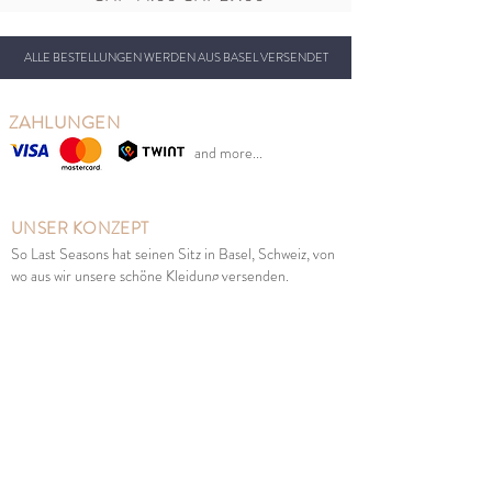
ALLE BESTELLUNGEN WERDEN AUS BASEL VERSENDET
ZAHLUNGEN
and more...
UNSER KONZEPT
So Last Seasons hat seinen Sitz in Basel, Schweiz, von
wo aus wir unsere schöne Kleidung versenden.
Unser Ziel ist es, die Kleiderabfälle zu reduzieren und
gleichzeitig den Schweizer Eltern die Möglichkeit zu
geben, von den Verkaufspreisen zu profitieren.
Wir verkaufen neue skandinavische Kindermode aus
früheren Saisons zu Verkaufspreisen zur richtigen
Jahreszeit. Gut für Umwelt, Kinder und Geldbeutel.
MENÜ
Mädchen