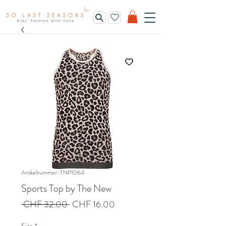
Artikelnummer: TNP1064
Sports Top by The New
Standardpreis
Sale-
 CHF 32.00 
CHF 16.00
Preis