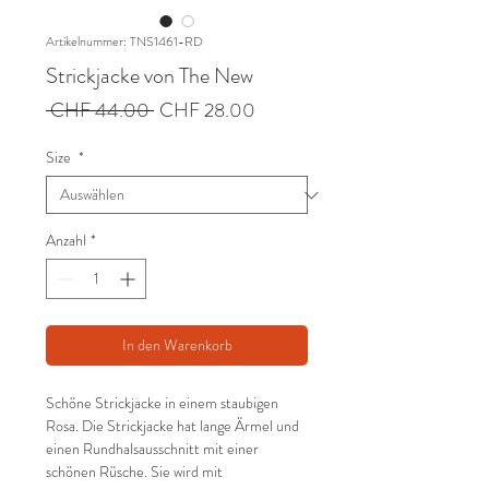
Artikelnummer: TNS1461-RD
Strickjacke von The New
Standardpreis
Sale-
 CHF 44.00 
CHF 28.00
Preis
Size
*
Anzahl
*
In den Warenkorb
Schöne Strickjacke in einem staubigen
Rosa. Die Strickjacke hat lange Ärmel und
einen Rundhalsausschnitt mit einer
schönen Rüsche. Sie wird mit