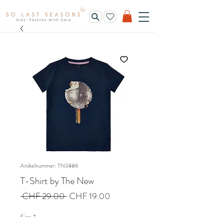
Artikelnummer: TN3886
T-Shirt by The New
Standardpreis
Sale-
 CHF 29.00 
CHF 19.00
Preis