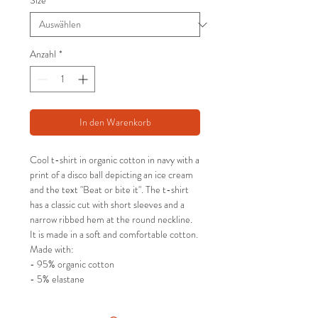
Size
*
Anzahl
*
In den Warenkorb
Cool t-shirt in organic cotton in navy with a
print of a disco ball depicting an ice cream
and the text "Beat or bite it". The t-shirt
has a classic cut with short sleeves and a
narrow ribbed hem at the round neckline.
It is made in a soft and comfortable cotton.
Made with:
- 95% organic cotton
- 5% elastane