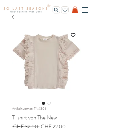
Artikelnummer: TN4306
T-shirt von The New
Standardpreis
Sale-
 CHF 32.00 
CHF 22.00