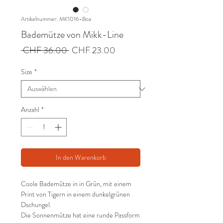
Artikelnummer: MK1016-Boa
Bademütze von Mikk-Line
Standardpreis
Sale-
 CHF 36.00 
CHF 23.00
Preis
Size
*
Anzahl
*
In den Warenkorb
Coole Bademütze in in Grün, mit einem
Print von Tigern in einem dunkelgrünen
Dschungel.
Die Sonnenmütze hat eine runde Passform