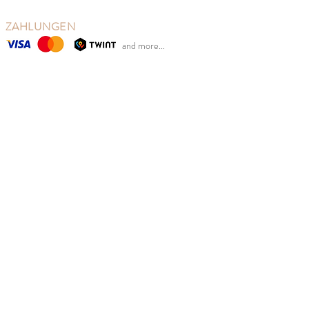
ZAHLUNGEN
and more...
UNSER KONZEPT
So Last Seasons hat seinen Sitz in Basel, Schweiz, von
wo aus wir unsere schöne Kleidung versenden.
Unser Ziel ist es, die Kleiderabfälle zu reduzieren und
gleichzeitig den Schweizer Eltern die Möglichkeit zu
geben, von den Verkaufspreisen zu profitieren.
Wir verkaufen neue skandinavische Kindermode aus
früheren Saisons zu Verkaufspreisen zur richtigen
Jahreszeit. Gut für Umwelt, Kinder und Geldbeutel.
MENÜ
Mädchen
Jungen
Damen
Kinderkategorien