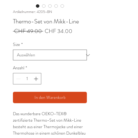
Artikelnummer: 4205-BN
Thermo-Set von Mikk-Line
Standardpreis
Sale-
 CHF 49.00 
CHF 34.00
Preis
Size
*
Anzahl
*
In den Warenkorb
Das wunderbare OEKO-TEX®
zertifizierte Thermo-Set von Mikk-Line
besteht aus einer Thermojacke und einer
Thermohose in einem schönen Dunkelblau