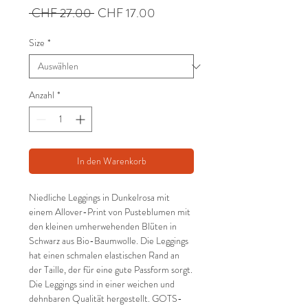
Standardpreis
Sale-
 CHF 27.00 
CHF 17.00
Preis
Size
*
Anzahl
*
In den Warenkorb
Niedliche Leggings in Dunkelrosa mit
einem Allover-Print von Pusteblumen mit
den kleinen umherwehenden Blüten in
Schwarz aus Bio-Baumwolle. Die Leggings
hat einen schmalen elastischen Rand an
der Taille, der für eine gute Passform sorgt.
Die Leggings sind in einer weichen und
dehnbaren Qualität hergestellt. GOTS-