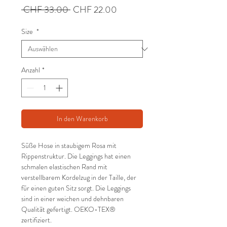
Standardpreis
Sale-
 CHF 33.00 
CHF 22.00
Preis
Size
*
Anzahl
*
In den Warenkorb
Süße Hose in staubigem Rosa mit
Rippenstruktur. Die Leggings hat einen
schmalen elastischen Rand mit
verstellbarem Kordelzug in der Taille, der
für einen guten Sitz sorgt. Die Leggings
sind in einer weichen und dehnbaren
Qualität gefertigt. OEKO-TEX®
zertifiziert.