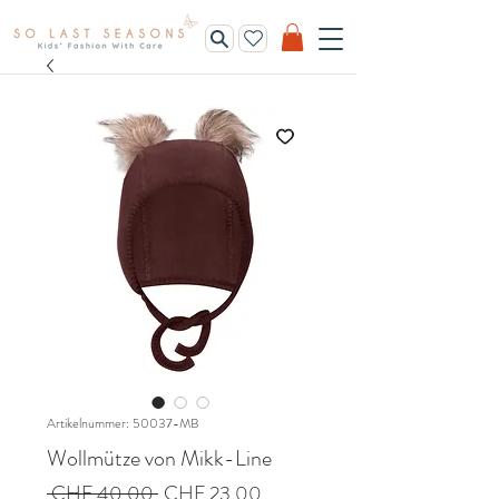
Artikelnummer: 50037-MB
Wollmütze von Mikk-Line
Standardpreis
Sale-
 CHF 40.00 
CHF 23.00