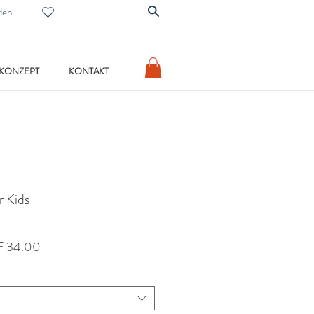
den
 KONZEPT
KONTAKT
r Kids
dardpreis
Sale-
 34.00
Preis