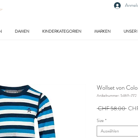
Anmel
N
DAMEN
KINDERKATEGORIEN
MARKEN
UNSER
Wollset von Colo
Artikelnummer: 5469-772
Stan
 CHF 58.00 
CHF
Size
*
Auswählen