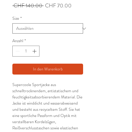
Standardpreis
Sale-
 CHF 140.00 
CHF 70.00
Preis
Size
*
Anzahl
*
In den Warenkorb
Supercoole Sportjacke aus
schnelltrocknendem, antistatischem und
feuchtigkeitsabsorbierendem Material. Die
Jacke ist winddicht und wasserabweisend
und besteht aus recyceltem Stoff. Sie hat
eine sportliche Passform und Optik mit
verstellbaren Kordelzügen,
Reißverschlusstaschen sowie elastischen