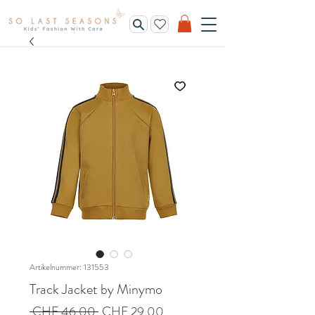
Artikelnummer: 131553
Track Jacket by Minymo
Standardpreis
Sale-
 CHF 46.00 
CHF 29.00