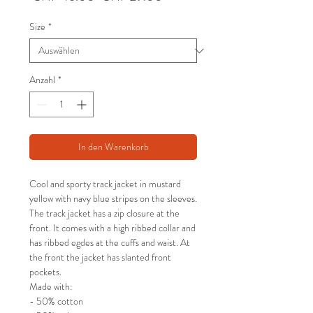
Preis
Size
*
Anzahl
*
In den Warenkorb
Cool and sporty track jacket in mustard
yellow with navy blue stripes on the sleeves.
The track jacket has a zip closure at the
front. It comes with a high ribbed collar and
has ribbed egdes at the cuffs and waist. At
the front the jacket has slanted front
pockets.
Made with:
- 50% cotton