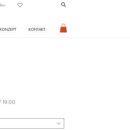
den
 KONZEPT
KONTAKT
dardpreis
Sale-
 19.00
Preis