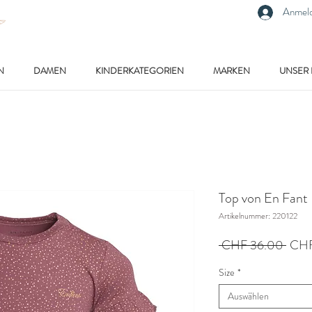
Anmel
N
DAMEN
KINDERKATEGORIEN
MARKEN
UNSER
Top von En Fant
Artikelnummer: 220122
Stan
 CHF 36.00 
CHF
Size
*
Auswählen