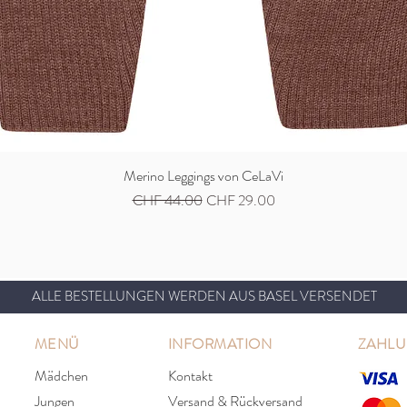
Merino Leggings von CeLaVi
Schnellansicht
Standardpreis
Sale-Preis
CHF 44.00
CHF 29.00
ALLE BESTELLUNGEN WERDEN AUS BASEL VERSENDET
MENÜ
INFORMATION
ZAHL
Mädchen
Kontakt
Jungen
Versand & Rückversand