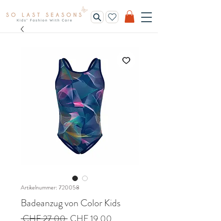
Artikelnummer: 720058
Badeanzug von Color Kids
Standardpreis
Sale-
 CHF 27.00 
CHF 19.00