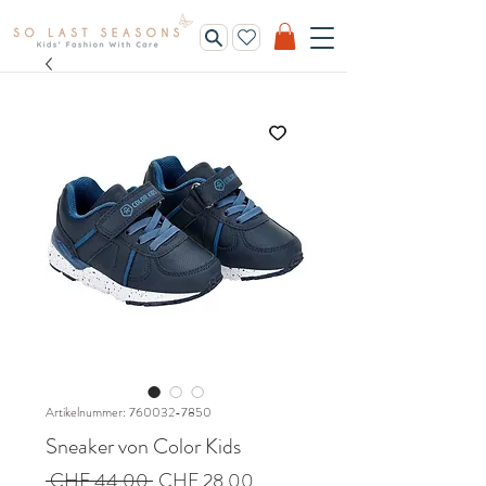
Artikelnummer: 760032-7850
Sneaker von Color Kids
Standardpreis
Sale-
 CHF 44.00 
CHF 28.00