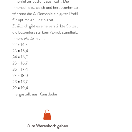
Innenfutter besteht aus Textil. Die
Innensohle ist weich und herausnehmbar,
während die Außensohle ein gutes Profil
für optimalen Halt bietet.
Zusätzlich gibt es eine verstärkte Spitze,
die besonders starkem Abrieb standhält.
Innere Maße in cm:
22 = 14,7
23 = 15,4
24 = 16,0
25 = 16,7
26 = 17,4
27 = 18,0
28 = 18,7
29 = 19,4
Hergestellt aus: Kunstleder
Zum Warenkorb gehen