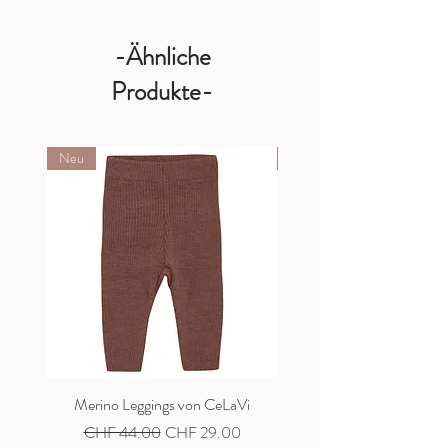
-Ähnliche
Produkte-
Neu
Neu
Merino Leggings von CeLaVi
Merino Cardigan von C
Standardpreis
Sale-Preis
Standardpreis
CHF 44.00
CHF 29.00
CHF 59.00