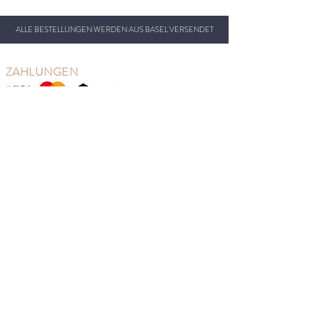
ALLE BESTELLUNGEN WERDEN AUS BASEL VERSENDET
ZAHLUNGEN
and more...
UNSER KONZEPT
So Last Seasons hat seinen Sitz in Basel, Schweiz, von
wo aus wir unsere schöne Kleidung versenden.
Unser Ziel ist es, die Kleiderabfälle zu reduzieren und
gleichzeitig den Schweizer Eltern die Möglichkeit zu
geben, von den Verkaufspreisen zu profitieren.
Wir verkaufen neue skandinavische Kindermode aus
früheren Saisons zu Verkaufspreisen zur richtigen
Jahreszeit. Gut für Umwelt, Kinder und Geldbeutel.
MENÜ
Mädchen