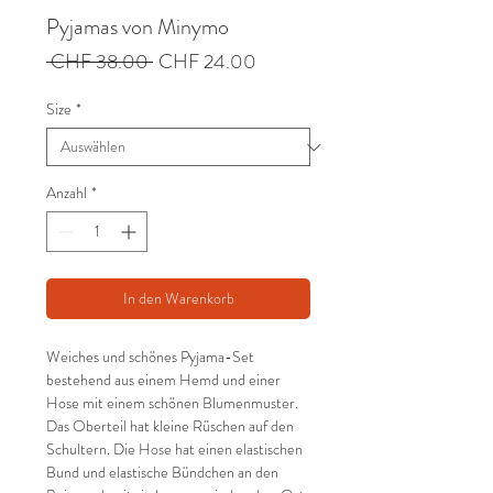
Pyjamas von Minymo
Standardpreis
Sale-
 CHF 38.00 
CHF 24.00
Preis
Size
*
Anzahl
*
In den Warenkorb
Weiches und schönes Pyjama-Set
bestehend aus einem Hemd und einer
Hose mit einem schönen Blumenmuster.
Das Oberteil hat kleine Rüschen auf den
Schultern. Die Hose hat einen elastischen
Bund und elastische Bündchen an den