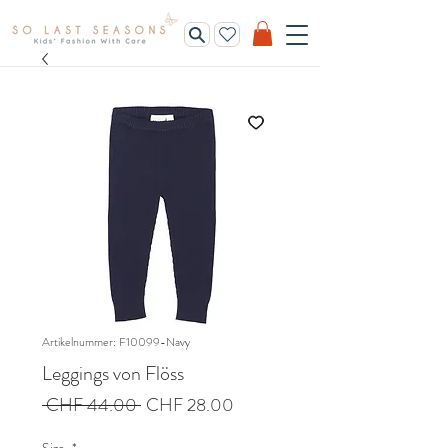
Artikelnummer: F10099-Navy
Leggings von Flöss
Standardpreis
Sale-
 CHF 44.00 
CHF 28.00
Preis