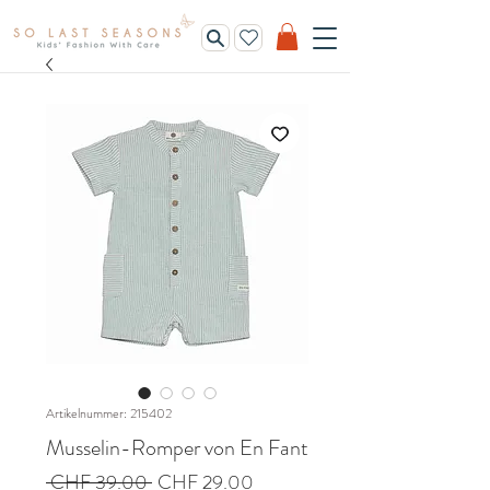
Artikelnummer: 215402
Musselin-Romper von En Fant
Standardpreis
Sale-
 CHF 39.00 
CHF 29.00