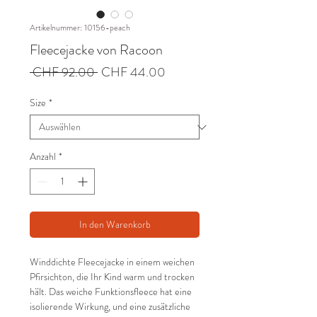
Artikelnummer: 10156-peach
Fleecejacke von Racoon
Standardpreis
Sale-
 CHF 92.00 
CHF 44.00
Preis
Size
*
Anzahl
*
In den Warenkorb
Winddichte Fleecejacke in einem weichen
Pfirsichton, die Ihr Kind warm und trocken
hält. Das weiche Funktionsfleece hat eine
isolierende Wirkung, und eine zusätzliche