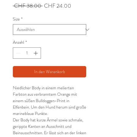
Standardpreis
Sale-
 CHF 38.00 
CHF 24.00
Preis
Size
*
Anzahl
*
In den Warenkorb
Niedlicher Body in einem melierten
Farbton aus verbranntem Orange mit
einem süßen Bulldoggen-Print in
Elfenbein. Um den Hund herum sind große
marineblaue Punkte.
Der Body hat kurze Ärmel sowie schmale,
gerippte Kanten an Ausschnitt und
Beinausschnitten. Er lässt sich an der linken