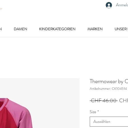
Anmel
N
DAMEN
KINDERKATEGORIEN
MARKEN
UNSER
Thermowear by C
Artikelnummer: CK104514
Stan
 CHF 46.00 
CHF
Size
*
Auswählen