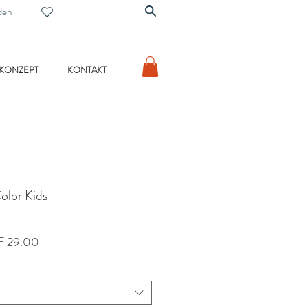
den
 KONZEPT
KONTAKT
olor Kids
dardpreis
Sale-
 29.00
Preis