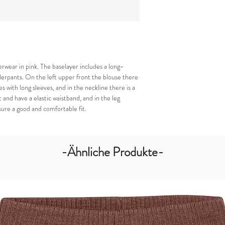
erwear in pink. The baselayer includes a long-
derpants. On the left upper front the blouse there
 with long sleeves, and in the neckline there is a
 and have a elastic waistband, and in the leg
ure a good and comfortable fit.
-Ähnliche Produkte-