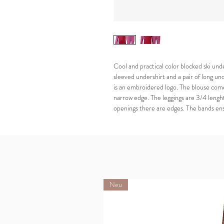
Cool and practical color blocked ski und
sleeved undershirt and a pair of long un
is an embroidered logo. The blouse comes
narrow edge. The leggings are 3/4 lenght
openings there are edges. The bands ens
Neu